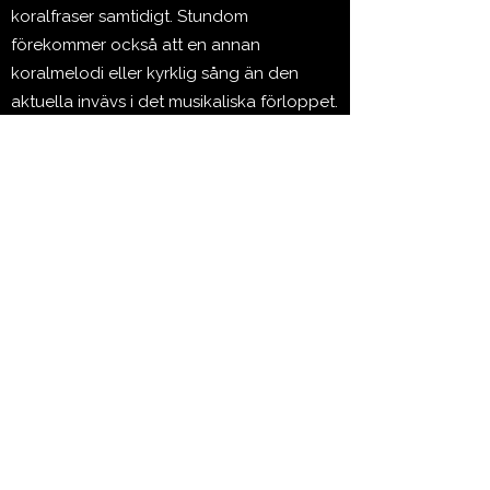
koralfraser samtidigt. Stundom
förekommer också att en annan
koralmelodi eller kyrklig sång än den
aktuella invävs i det musikaliska förloppet.
Psalmnumren är – med ett undantag –
hämtade från 1986 års psalmbok för
Svenska kyrkan. (Ur förordet till Runa
Nototexts notutgåva 2019)
Opus 45: Innehåll
Opus 46: Innehåll
Opus 47: Innehåll