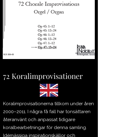
72 Koralimprovisationer
Koralimprovisationerna tillkom under åren
2000–2011. I några få fall har tonsättaren
återanvänt och anpassat tidigare
koralbearbetningar för denna samling.
Idémässiga inspirationskällor och